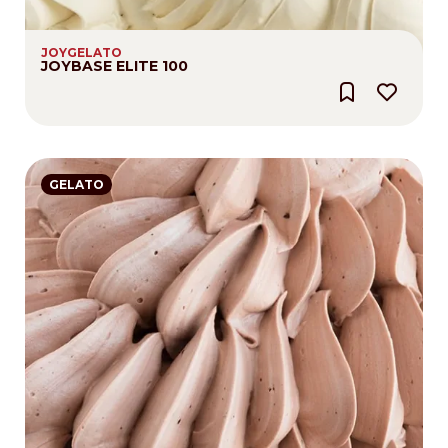
JOYGELATO
JOYBASE ELITE 100
GELATO