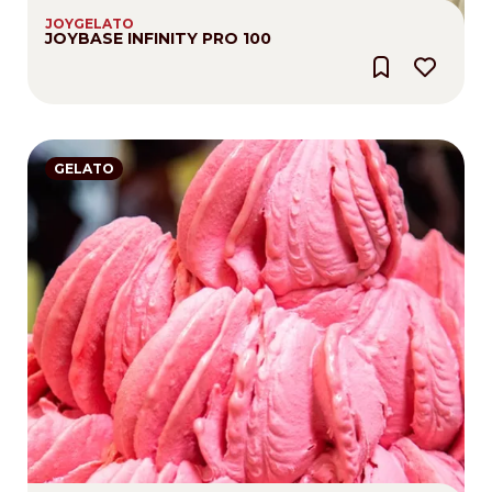
JOYGELATO
JOYBASE INFINITY PRO 100
GELATO