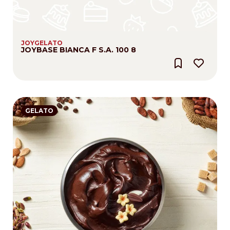
JOYGELATO
JOYBASE BIANCA F S.A. 100 8
GELATO