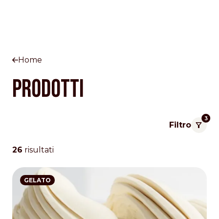
Home
Prodotti
3
Filtro
26
risultati
GELATO