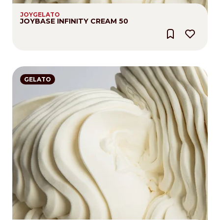
JOYGELATO
JOYBASE INFINITY CREAM 50
GELATO