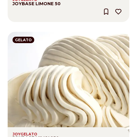
JOYBASE LIMONE 50
GELATO
JOYGELATO