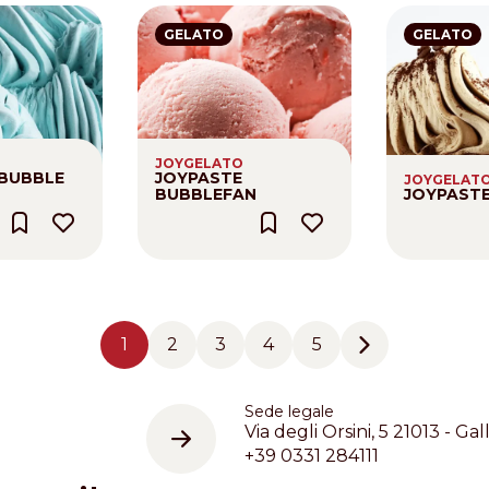
GELATO
GELATO
JOYGELATO
 BUBBLE
JOYPASTE
JOYGELAT
BUBBLEFAN
JOYPASTE
1
2
3
4
5
Pagina
Pagina
Pagina
Pagina
Pagina
Next page
Sede legale
Via degli Orsini, 5 21013 - Gal
+39 0331 284111