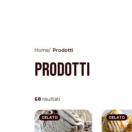
Home
Prodotti
Prodotti
Countries
International
English
Italiano
68
risultati
Americas
English
Español
Français
Português
GELATO
GELATO
Benelux