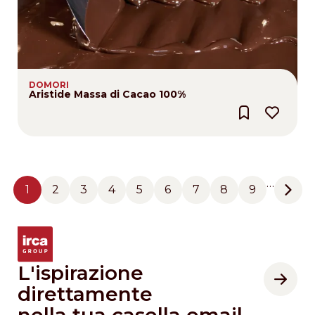
DOMORI
Aristide Massa di Cacao 100%
Pagination
…
1
2
3
4
5
6
7
8
9
Pagina
Pagina
Pagina
Pagina
Pagina
Pagina
Pagina
Pagina
Pagina
Next
L'ispirazione
direttamente