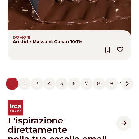
DOMORI
Aristide Massa di Cacao 100%
Pagination
…
1
2
3
4
5
6
7
8
9
Pagina
Pagina
Pagina
Pagina
Pagina
Pagina
Pagina
Pagina
Pagina
Next
L'ispirazione
direttamente