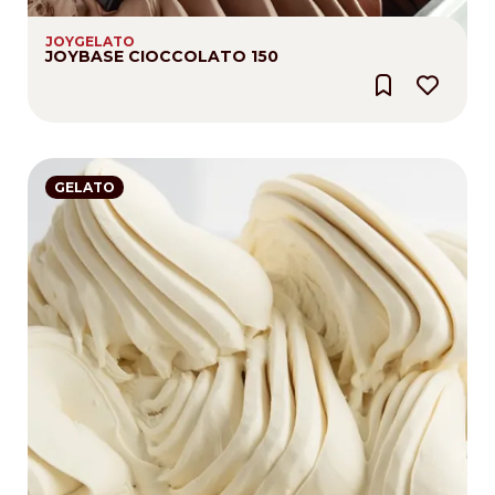
JOYGELATO
JOYBASE CIOCCOLATO 150
GELATO