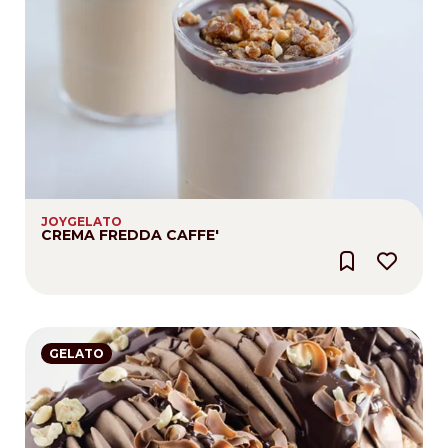
JOYGELATO
CREMA FREDDA CAFFE'
GELATO