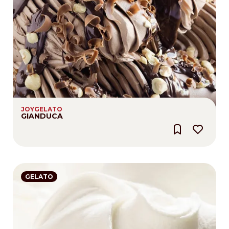
JOYGELATO
GIANDUCA
GELATO