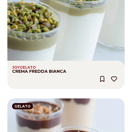
JOYGELATO
CREMA FREDDA BIANCA
GELATO