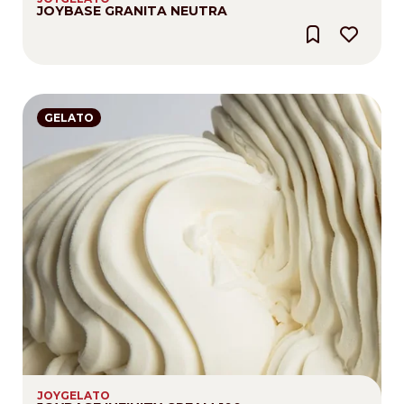
JOYBASE GRANITA NEUTRA
GELATO
JOYGELATO