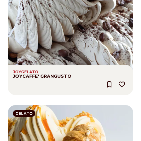
JOYGELATO
JOYCAFFE' GRANGUSTO
GELATO