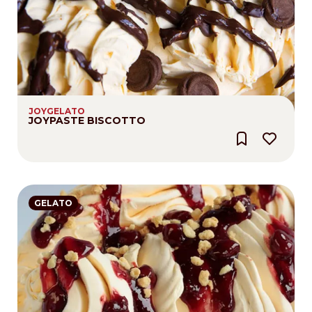
JOYGELATO
JOYPASTE BISCOTTO
GELATO