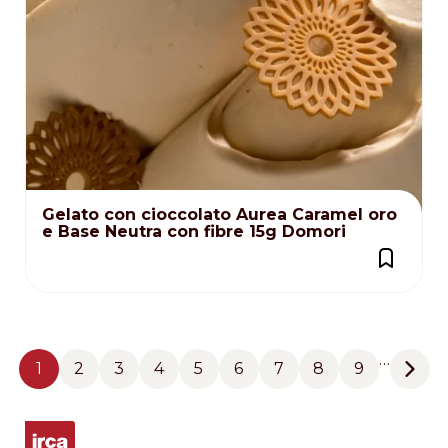
Gelato con cioccolato Aurea Caramel oro
e Base Neutra con fibre 15g Domori
Pagination
…
1
2
3
4
5
6
7
8
9
Pagina
Pagina
Pagina
Pagina
Pagina
Pagina
Pagina
Pagina
Pagina
Next