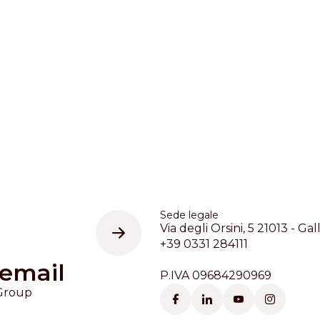
Distributors and authorized clients
Web Order
Italian
English
Sede legale
Via degli Orsini, 5 21013 - Gal
+39 0331 284111
 email
P.IVA 09684290969
 Group