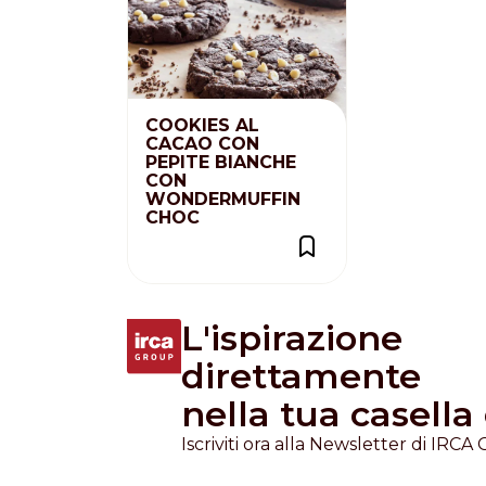
Nederlands
DACH region
Deutsch
COOKIES AL
CACAO CON
UK
PEPITE BIANCHE
English
CON
WONDERMUFFIN
CHOC
L'ispirazione
direttamente
nella tua casella
Iscriviti ora alla Newsletter di IRCA