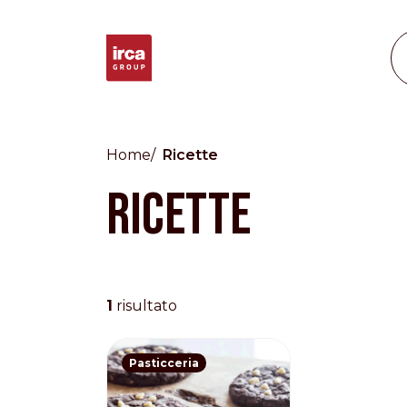
Home
Ricette
Ricette
Countries
International
English
Italiano
1
risultato
Americas
English
Español
Français
Português
Pasticceria
Benelux