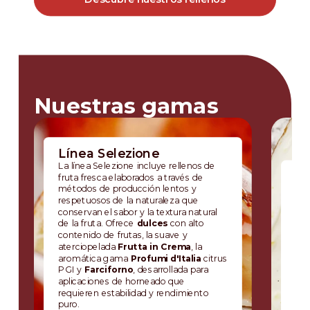
Nuestras gamas
Línea Selezione
La línea Selezione incluye rellenos de
Fr
fruta fresca elaborados a través de
métodos de producción lentos y
La 
respetuosos de la naturaleza que
pu
conservan el sabor y la textura natural
de 
de la fruta. Ofrece
dulces
con alto
una
contenido de frutas, la suave y
ren
aterciopelada
Frutta in Crema
, la
com
aromática gama
Profumi d'Italia
citrus
con
PGI y
Farciforno
, desarrollada para
exp
aplicaciones de horneado que
Far
requieren estabilidad y rendimiento
esp
puro.
cho