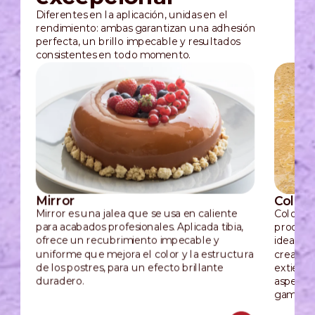
Diferentes en la aplicación, unidas en el
rendimiento: ambas garantizan una adhesión
perfecta, un brillo impecable y resultados
consistentes en todo momento.
Mirror
Color
Mirror es una jalea que se usa en caliente
Colorgla
para acabados profesionales. Aplicada tibia,
procesad
ofrece un recubrimiento impecable y
ideal pa
uniforme que mejora el color y la estructura
creativi
de los postres, para un efecto brillante
extiende
duradero.
aspecto 
gama de