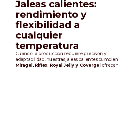
Jaleas calientes:
rendimiento y
flexibilidad a
cualquier
temperatura
Cuando la producción requiere precisión y
adaptabilidad, nuestras jaleas calientes cumplen.
Miragel, Riflex, Royal Jelly y Covergel
ofrecen
una amplia gama de aplicaciones, perfectas para
glasear tartas de fruta fresca, croissants y
hojaldres. Su textura suave y su brillo estable las
hacen ideales tanto para la aplicación con brocha
como a máquina, manteniendo una excelente
transparencia y elasticidad, aun en las condiciones
exigentes del laboratorio de pastelería.
Descubre nuestras jaleas calientes