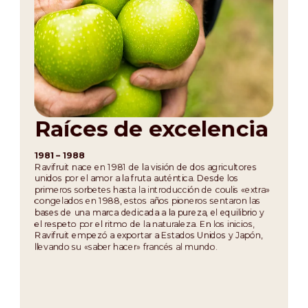
Raíces de excelencia
C
r
1981 – 1988
Ravifruit nace en 1981 de la visión de dos agricultores
unidos por el amor a la fruta auténtica. Desde los
198
primeros sorbetes hasta la introducción de coulis «extra»
A m
congelados en 1988, estos años pioneros sentaron las
lo 
bases de una marca dedicada a la pureza, el equilibrio y
pas
el respeto por el ritmo de la naturaleza. En los inicios,
199
Ravifruit empezó a exportar a Estados Unidos y Japón,
fin
llevando su «saber hacer» francés al mundo.
con
pas
de 
de 
fru
pap