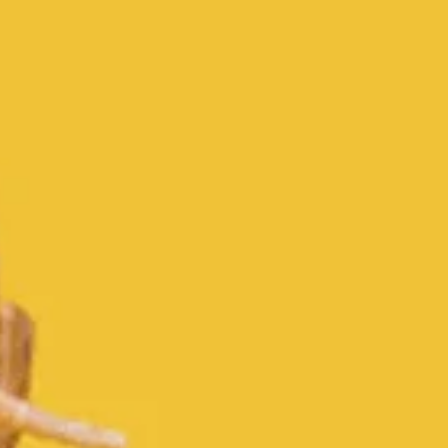
Distributors and authorized clients
Web Order
Italian
English