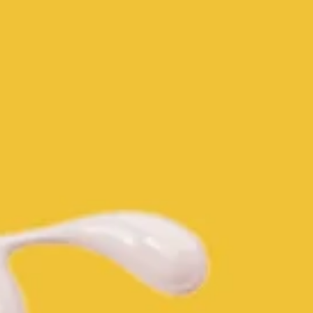
Countries
International
English
Italiano
Americas
English
Español
Français
Português
Benelux