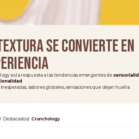
TEXTURA SE CONVIERTE EN
ERIENCIA
ogy es la respuesta a las tendencias emergentes de
sensoriali
cionalidad
.
 inesperadas, sabores globales, sensaciones que dejan huella.
Destacados
Crunchology