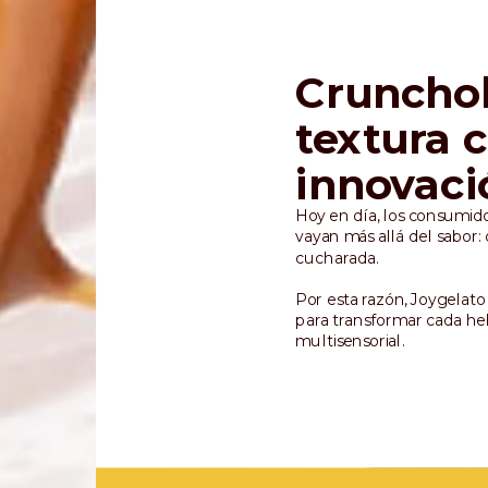
Crunchol
textura c
innovaci
Hoy en día, los consumid
vayan más allá del sabor
cucharada.
Por esta razón, Joygelat
para transformar cada he
multisensorial.