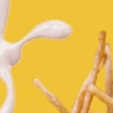
Nederlands
DACH region
Deutsch
UK
English