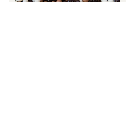
Decoraciones e
Inclusiones
Mejora cada creación con decoraciones e
inclusiones profesionales de IRCA, diseñadas para
añadir textura y belleza. Desde trozos y copos de
chocolate hasta perlas, chispas e inclusiones
crujientes para hornear o helado, cada producto
está diseñado para brindar atractivo visual,
consistencia y facilidad de uso.
Explora las decoraciones