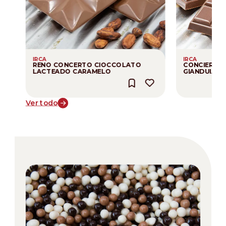
IRCA
IRCA
RENO CONCERTO CIOCCOLATO
CONCIERTO
LACTEADO CARAMELO
GIANDUIA L
Ver todo