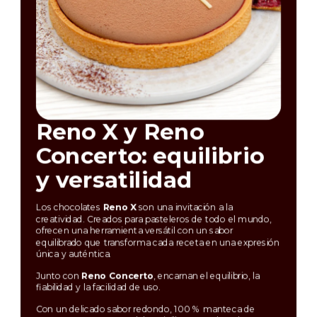
Reno X y Reno
P
Concerto: equilibrio
v
y versatilidad
s
Los chocolates
Reno X
son una invitación a la
Pre
creatividad. Creados para pasteleros de todo el mundo,
sim
ofrecen una herramienta versátil con un sabor
pre
equilibrado que transforma cada receta en una expresión
glu
única y auténtica.
ofr
res
Junto con
Reno Concerto
, encarnan el equilibrio, la
fia
fiabilidad y la facilidad de uso.
y c
Con un delicado sabor redondo, 100 % manteca de