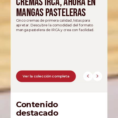
Domori 2026. Un nuevo
capítulo de
descubrimiento.
Las novedades de Domori 2026 se revelan a
través de un viaje de investigación, origen e
identidad.
Desde cacaos icónicos hasta nuevas creaciones
diseñadas para el gelato italiano, cada expresión
refleja un territorio distintivo y un perfil aromático
único, moldeado por una visión que continúa
explorando la esencia más auténtica del cacao.
Descubre las novedades
Contenido
destacado