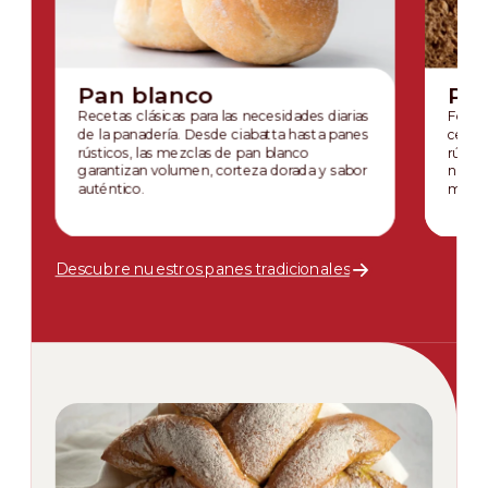
Pan blanco
Pan
Recetas clásicas para las necesidades diarias
Formu
de la panadería. Desde ciabatta hasta panes
cereal
rústicos, las mezclas de pan blanco
rústic
garantizan volumen, corteza dorada y sabor
nutric
auténtico.
moder
Descubre nuestros panes tradicionales