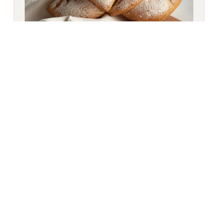
Panes especiales
Una selección pensada para la creatividad y la
variedad. Desde Curcubread con cúrcuma hasta
Vitamais con semillas de maíz y girasol, o Arabian
Oat Bread para especialidades étnicas: cada
mezcla ayuda a los panaderos a ampliar su gama
con productos fiables y distintivos.
Ver todos los panes especiales en el catálogo
de productos de panadería