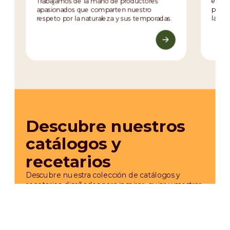
Trabajamos de la mano de productores
ensamb
apasionados que comparten nuestro
precis
respeto por la naturaleza y sus temporadas.
la frut
Descubre nuestros
catálogos y
recetarios
Descubre nuestra colección de catálogos y
recetarios, diseñados para inspirar, guiar y mostrar
las muchas formas en que Ravifruit revela la
esencia de la fruta en la pastelería, el helado y
demás productos.