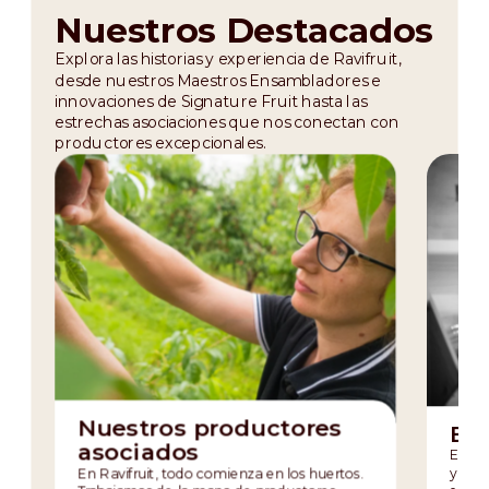
Nuestros Destacados
Explora las historias y experiencia de Ravifruit,
desde nuestros Maestros Ensambladores e
innovaciones de Signature Fruit hasta las
estrechas asociaciones que nos conectan con
productores excepcionales.
Nuestros productores
El 
asociados
En el
En Ravifruit, todo comienza en los huertos.
yace 