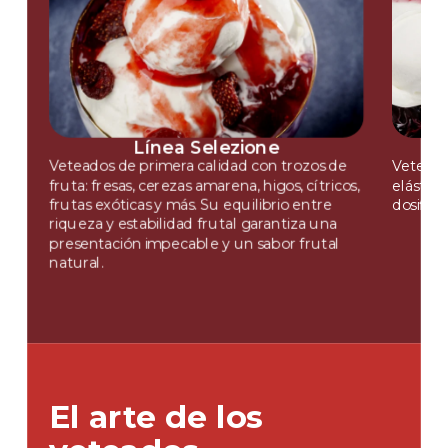
Línea Selezione
Veteados de primera calidad con trozos de
Veteado
fruta: fresas, cerezas amarena, higos, cítricos,
elástica
frutas exóticas y más. Su equilibrio entre
dosifica
riqueza y estabilidad frutal garantiza una
presentación impecable y un sabor frutal
natural.
El arte de los