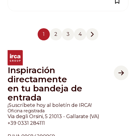
Pagination
1
2
3
4
Página
Página
Página
Página
Next page
Inspiración
directamente
en tu bandeja de
entrada
¡Suscríbete hoy al boletín de IRCA!
Oficina registrada
Via degli Orsini, 5 21013 - Gallarate (VA)
+39 0331 284111