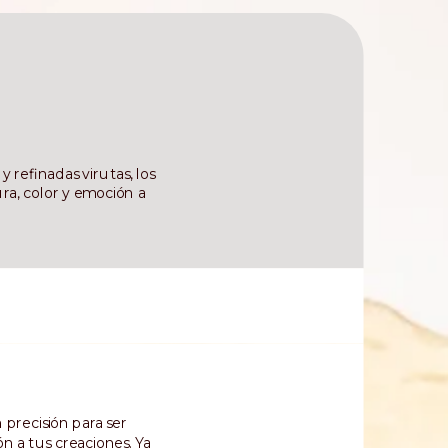
 refinadas virutas, los
ura, color y emoción a
precisión para ser
n a tus creaciones. Ya