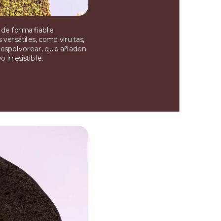
 de forma fiable
 versátiles, como virutas,
a espolvorear, que añaden
 irresistible.