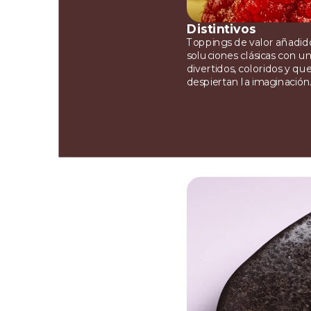
Distintivos
Toppings de valor añadido
soluciones clásicas con un
divertidos, coloridos y qu
despiertan la imaginación