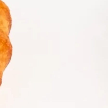
Distributors and authorized clients
Web Order
Italian
English