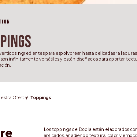
pings
ertidos ingredientes para espolvorear hasta delicadas ralladuras y
son infinitamente versátiles y están diseñados para aportar text
ación.
estra Oferta
Toppings
re
Los toppings de Dobla están elaborados con 
aplicados, añadiendo textura, color y emoció