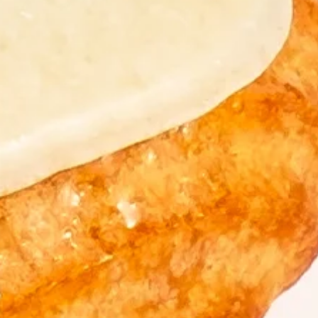
Nederlands
DACH region
Deutsch
UK
English