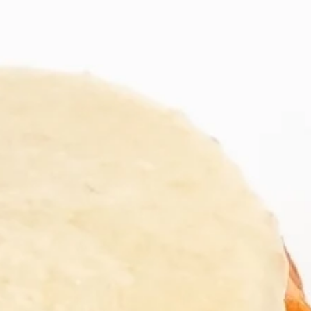
Countries
International
English
Italiano
Americas
English
Español
Français
Português
Benelux