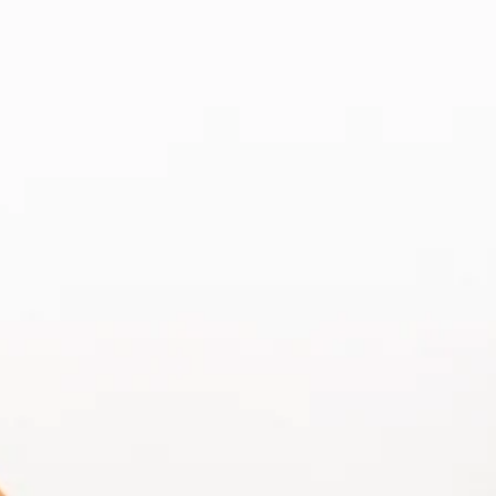
Other Sites
Dobla
Europe & Middle East
Asia and 
English
Dutch
Italiano
English
North America
Shop
English
Dutch