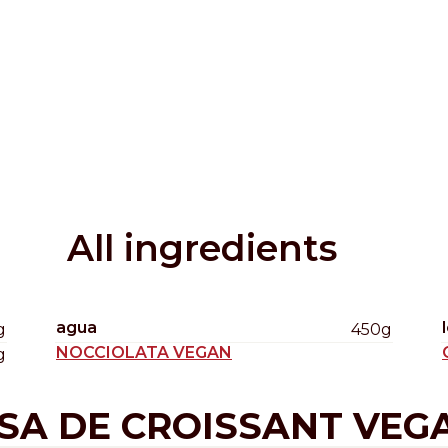
Distributors and authorized clients
Web Order
Italian
English
All ingredients
agua
g
450g
NOCCIOLATA VEGAN
g
SA DE CROISSANT VEG