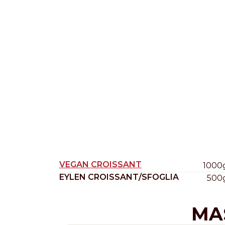
Nederlands
DACH region
Deutsch
UK
English
VEGAN CROISSANT
1000
EYLEN CROISSANT/SFOGLIA
500
MA