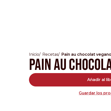
Inicio
Recetas
Pain au chocolat vegan
Countries
Pain au chocol
International
Añadir al li
English
Italiano
Americas
Guardar los pro
English
Español
Français
Português
Benelux