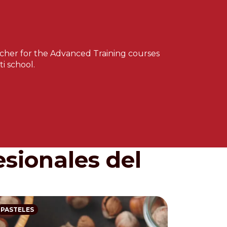
teacher for the Advanced Training courses
i school.
esionales del
PASTELES