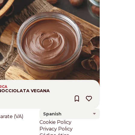
IRCA
NOCCIOLATA VEGANA
Spanish
larate (VA)
Footer
Cookie Policy
Privacy Policy