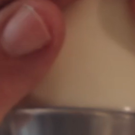
Nederlands
DACH region
Deutsch
UK
English