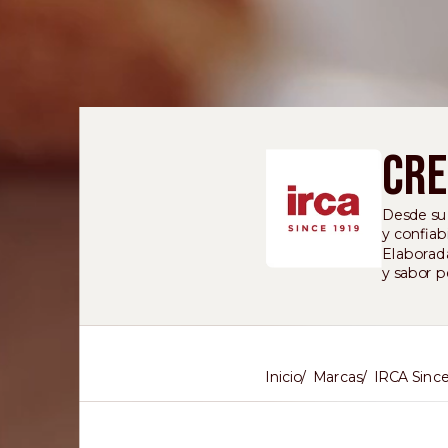
Cr
Desde sua
y confiabi
Elaborada
y sabor p
Inicio
Marcas
IRCA Since