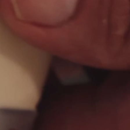
Distributors and authorized clients
Web Order
Italian
English