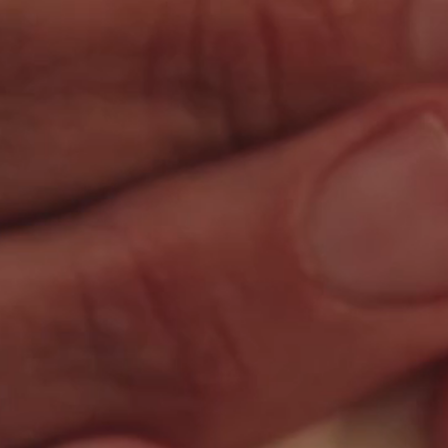
Countries
International
English
Italiano
Americas
English
Español
Français
Português
Benelux