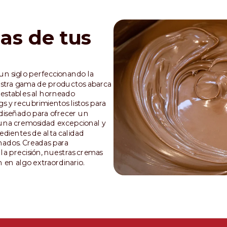
as de tus
un siglo perfeccionando la
uestra gama de productos abarca
 estables al horneado
gs y recubrimientos listos para
diseñado para ofrecer un
 una cremosidad excepcional y
edientes de alta calidad
ados. Creadas para
la precisión, nuestras cremas
 en algo extraordinario.