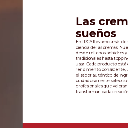
Las crem
sueños
En IRCA llevamos más de 
ciencia de las cremas. N
desde rellenos anhidros y
tradicionales hasta toppin
usar. Cada producto está 
rendimiento consistente,
el sabor auténtico de ingr
cuidadosamente seleccion
profesionales que valoran 
transforman cada creación