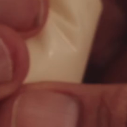
Other Sites
Dobla
Europe & Middle East
Asia and 
English
Dutch
Italiano
English
North America
Shop
English
Dutch