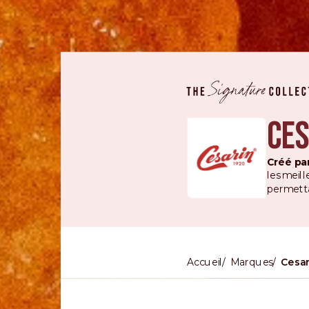
Ce
Créé par
les meill
permetta
Accueil
Marques
Cesar