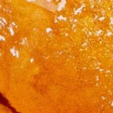
Countries
International
English
Italiano
Americas
English
Español
Français
Português
Benelux