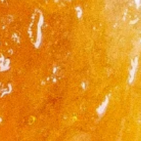
Distributors and authorized clients
Web Order
Italian
English