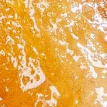
Other Sites
Dobla
Europe & Middle East
Asia and 
English
Dutch
Italiano
English
North America
Shop
English
Dutch