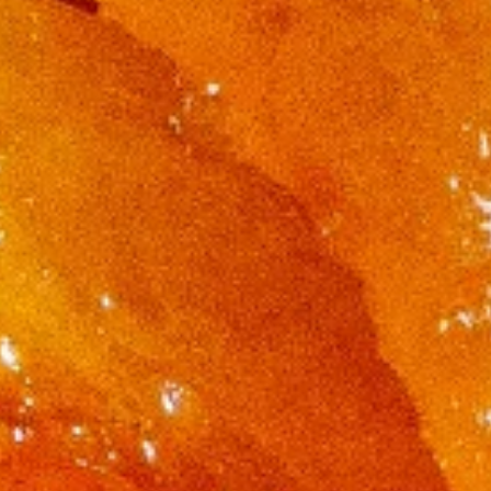
Nederlands
DACH region
Deutsch
UK
English