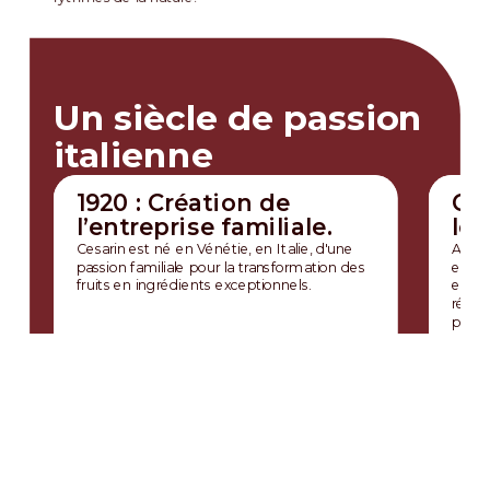
Un siècle de passion
italienne
1920 : Création de
Cr
l’entreprise familiale.
lea
Cesarin est né en Vénétie, en Italie, d'une
Au fi
passion familiale pour la transformation des
enver
fruits en ingrédients exceptionnels.
entre
référ
pâtiss