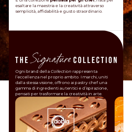
È una collezione
pensata per gli chef
, nata per
esaltare la maestria e la creatività attraverso
semplicità, affidabilità e gusto straordinario.
Ogni brand della
Collection
rappresenta
l’eccellenza nel proprio ambito. I marchi, uniti
dalla stessa visione, offrono ai pastry chef una
gamma di ingredienti autentici e d’ispirazione,
pensati per trasformare la creatività in arte.