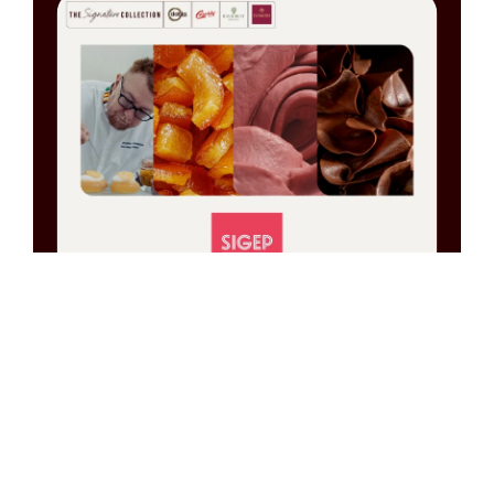
The Signature
Collection al Sigep
2026
Al SIGEP,
The Signature Collection
prende vita.
Uno spazio in cui ingredienti autentici e pensiero
creativo si incontrano, e i professionisti si ritrovano
per condividere visione e ispirazione.
Domori,
Ravifruit, Cesarin e Dobla
si uniscono in