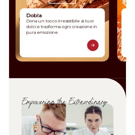
Dobla
Ce
Dona un tocco irresistibile ai tuoi
Fru
dolci e trasforma ogni creazione in
dag
pura emozione.
isp