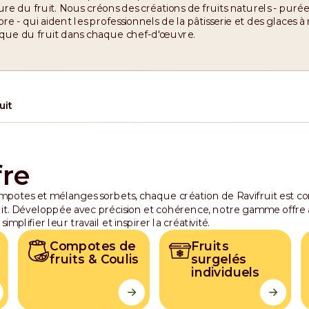
ure du fruit. Nous créons des créations de fruits naturels - purée
re - qui aident les professionnels de la pâtisserie et des glaces à
que du fruit dans chaque chef-d'œuvre.
uit
fre
mpotes et mélanges sorbets, chaque création de Ravifruit est c
uit. Développée avec précision et cohérence, notre gamme offre
implifier leur travail et inspirer la créativité.
Compotes de
Fruits
fruits & Coulis
surgelés
individuels