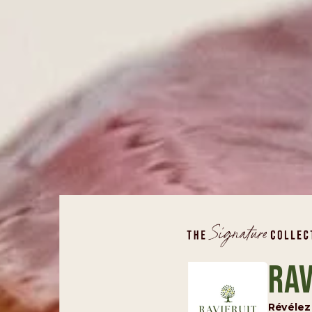
Rav
Révélez 