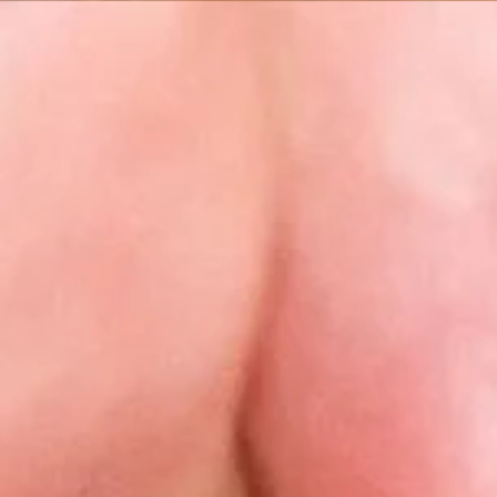
Countries
International
English
Italiano
Americas
English
Español
Français
Português
Benelux