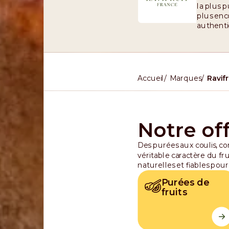
la plus p
plus enco
authenti
Accueil
Marques
Ravifr
Notre of
Des purées aux coulis, co
véritable caractère du fr
naturelles et fiables pour s
Purées de
fruits