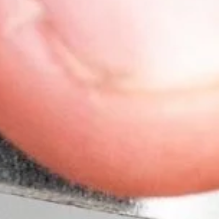
Distributors and authorized clients
Web Order
Italian
English