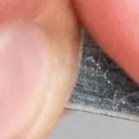
Nederlands
DACH region
Deutsch
UK
English