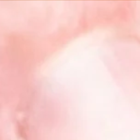
Other Sites
Dobla
Europe & Middle East
Asia and 
English
Dutch
Italiano
English
North America
Shop
English
Dutch