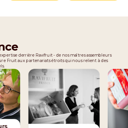
nce
l'expertise derrière Ravifruit - de nos maîtres assembleurs
re Fruit aux partenariats étroits qui nous relient à des
ls.
urs