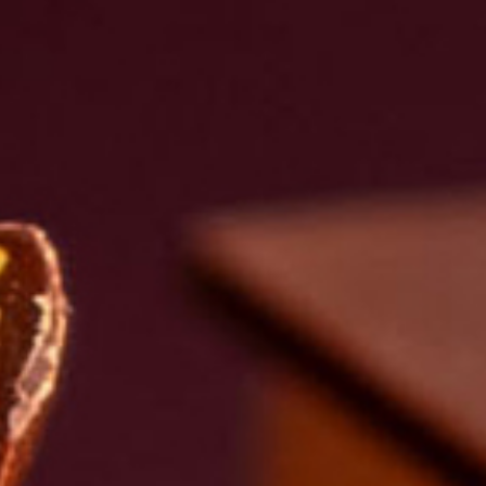
Distributors and authorized clients
Web Order
Italian
English