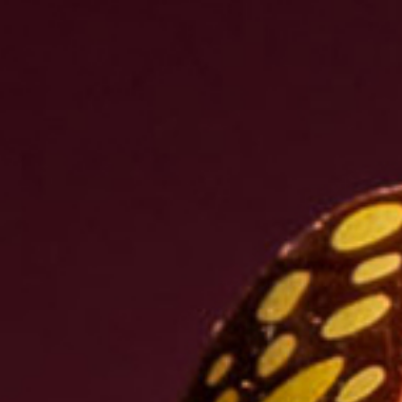
Nederlands
DACH region
Deutsch
UK
English