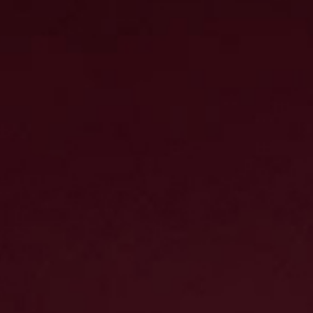
Other Sites
Dobla
Europe & Middle East
Asia and 
English
Dutch
Italiano
English
North America
Shop
English
Dutch