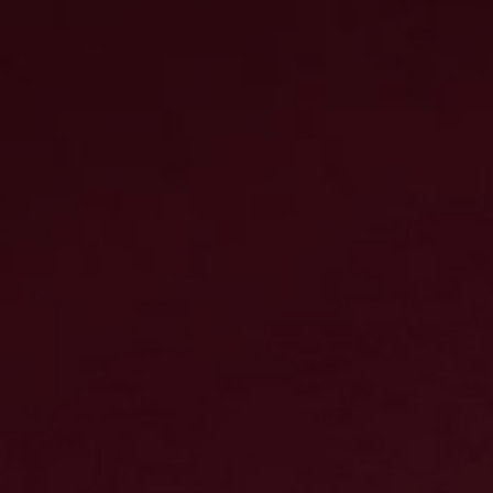
Countries
International
English
Italiano
Americas
English
Español
Français
Português
Benelux