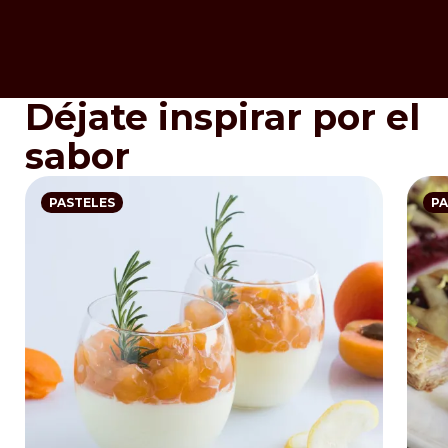
Déjate inspirar por el
sabor
PASTELES
PA