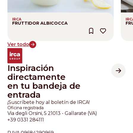
IRCA
IRC
FRUTTIDOR ALBICOCCA
FR
Ver todo
Inspiración
directamente
en tu bandeja de
entrada
¡Suscríbete hoy al boletín de IRCA!
Oficina registrada
Via degli Orsini, 5 21013 - Gallarate (VA)
+39 0331 284111
P.IVA 09684290969