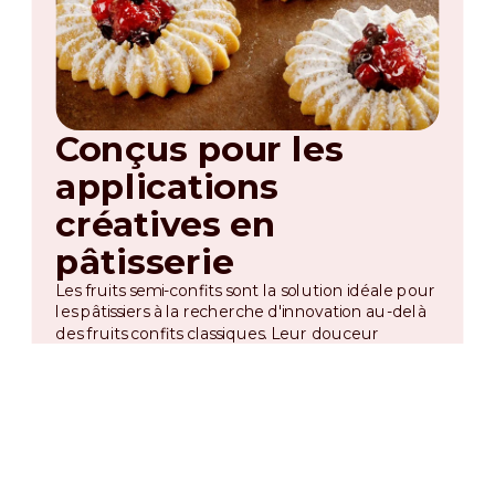
Conçus pour les
applications
créatives en
pâtisserie
Les fruits semi-confits sont la solution idéale pour
les pâtissiers à la recherche d'innovation au-delà
des fruits confits classiques. Leur douceur
équilibrée, leur fraîcheur et leur résistance au
gel les rendent parfaits non seulement pour la
boulangerie au levain, mais aussi pour les glaces,
les gâteaux à la crème glacée, les plumcakes, les
croissants et les pâtisseries fourrées.