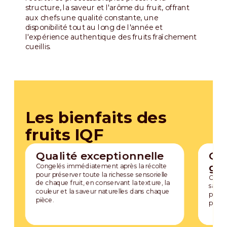
structure, la saveur et l'arôme du fruit, offrant
aux chefs une qualité constante, une
disponibilité tout au long de l'année et
l'expérience authentique des fruits fraîchement
cueillis.
Les bienfaits des
fruits IQF
Qualité exceptionnelle
Con
gus
Congelés immédiatement après la récolte
pour préserver toute la richesse sensorielle
Chaqu
de chaque fruit, en conservant la texture, la
sa cou
couleur et la saveur naturelles dans chaque
pour 
pièce.
parfai