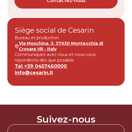
Contactez-nous
Siège social de Cesarin
Bureau et production
Via Moschina, 3, 37030 Montecchia di
Crosara VR - Italy
Communiquez avec nous et nous vous
répondrons dès que possible.
Tel +39 0457460000
info@cesarin.it
Suivez-nous