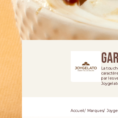
Gar
La touche
caractère
par les 
Joygelat
Accueil
Marques
Joyge