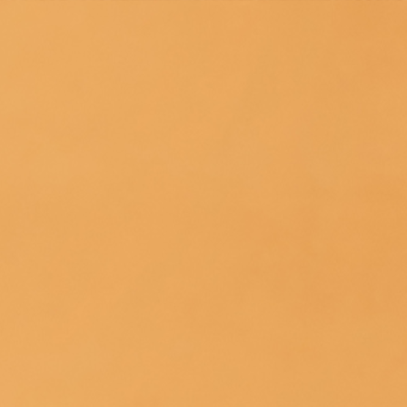
Countries
International
English
Italiano
Americas
English
Español
Français
Português
Benelux