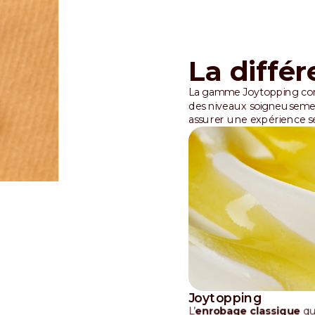
La diffé
La gamme Joytopping com
des niveaux soigneusemen
assurer une expérience sen
Joytopping
L’
enrobage classique
qu