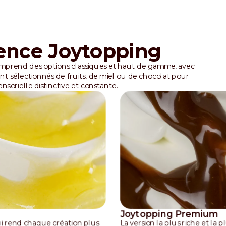
rence Joytopping
prend des options classiques et haut de gamme, avec
t sélectionnés de fruits, de miel ou de chocolat pour
sorielle distinctive et constante.
Joytopping Premium
i rend chaque création plus
La version la plus riche et l