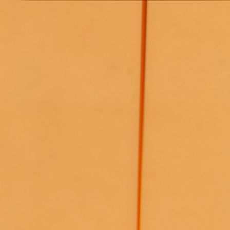
Other Sites
Dobla
Europe & Middle East
Asia and 
English
Dutch
Italiano
English
North America
Shop
English
Dutch