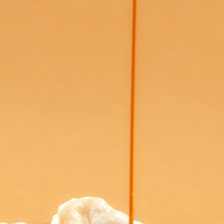
Distributors and authorized clients
Web Order
Italian
English