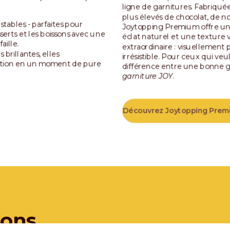
ligne de garnitures. Fabriqu
plus élevés de chocolat, de no
t stables - parfaites pour
Joytopping Premium offre un
sserts et les boissons avec une
éclat naturel et une texture 
aille.
extraordinaire : visuellement 
 brillantes, elles
irrésistible. Pour ceux qui ve
rtion en un moment de pure
différence entre une bonne g
garniture JOY
.
Découvrez Joytopping Prem
ions