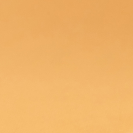
Nederlands
DACH region
Deutsch
UK
English