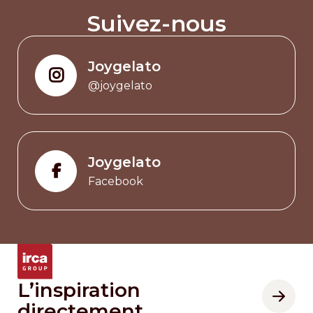
Suivez-nous
Joygelato
@joygelato
Joygelato
Facebook
L’inspiration
directement