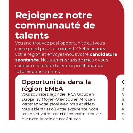
Rejoignez notre
communauté de
talents
Vous ne trouvez pas l’opportunité qui vous
correspond pour le moment ? Sélectionnez
votre région et envoyez-nous votre
candidature
spontanée
. Nous serions ravis de mieux vous
connaître et d’étudier votre profil pour de
futures opportunités.
Opportunités dans la
Opp
région EMEA
ré
Vous souhaitez rejoindre IRCA Group en
Vous s
Europe, au Moyen-Orient ou en Afrique ?
avec 
Partagez votre profil avec nous et aidez-
Envoy
nous à identifier où votre expérience, votre
explo
passion et votre potentiel pourraient trouver
compé
leur place au sein de nos équipes.
s’insc
Postuler pour EMEA
Post