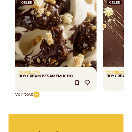
GELÉE
GELÉE
JOYGELATO
JOYGELATO
JOYCREAM BESAMEMUCHO
JOYCREAM 
Voir tout