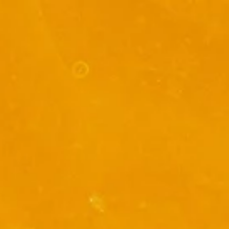
Countries
International
English
Italiano
Americas
English
Español
Français
Português
Benelux