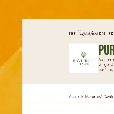
Pur
Au cœur d
verger à 
parfaite
Accueil
Marques
Ravifr