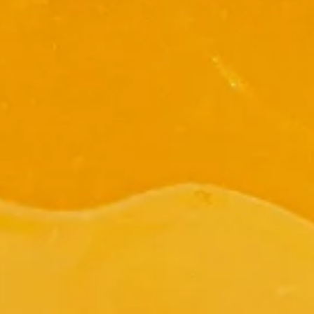
Nederlands
DACH region
Deutsch
UK
English