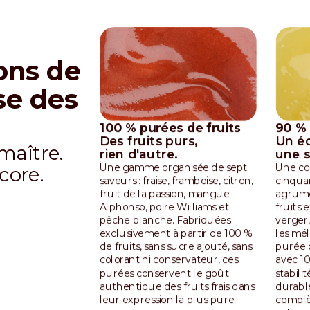
ons de
se des
100 % purées de fruits
90 % 
Des fruits purs,
Un éq
maître.
rien d'autre.
une s
Une gamme organisée de sept
Une co
core.
saveurs : fraise, framboise, citron,
cinqua
fruit de la passion, mangue
agrumes
Alphonso, poire Williams et
fruits 
pêche blanche. Fabriquées
verger,
exclusivement à partir de 100 %
les mé
de fruits, sans sucre ajouté, sans
purée 
colorant ni conservateur, ces
avec 1
purées conservent le goût
stabili
authentique des fruits frais dans
durable
leur expression la plus pure.
compl