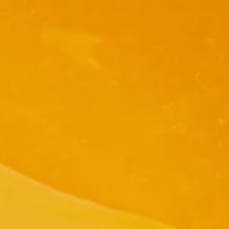
Distributors and authorized clients
Web Order
Italian
English