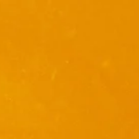
Other Sites
Dobla
Europe & Middle East
Asia and 
English
Dutch
Italiano
English
North America
Shop
English
Dutch