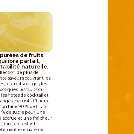
purées de fruits
uilibre parfait,
tabilité naturelle.
llection de plus de
nte saveurs couvrant les
, les fruits rouges, les
exotiques, les fruits du
 les notes de cocktail et
langes exclusifs. Chaque
combine 90 % de fruits
0 % de sucre pour une
té accrue et une fraîcheur
, tout en restant
ètement exempte de