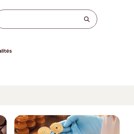
lités
Other Sites
Dobla
Europe & Middle East
Asia and 
English
Dutch
Italiano
English
North America
Shop
English
Dutch