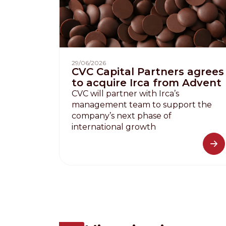
Nederlands
DACH region
Deutsch
29/06/2026
UK
CVC Capital Partners agrees
to acquire Irca from Advent
English
CVC will partner with Irca’s
management team to support the
company’s next phase of
international growth