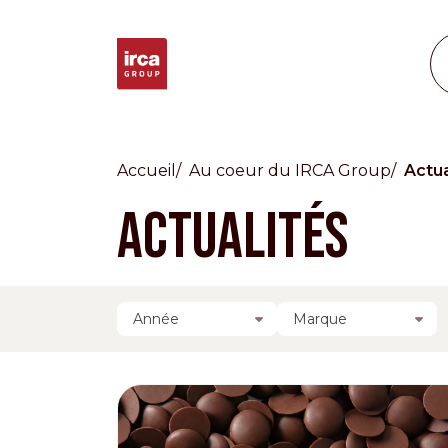
Accueil
Au coeur du IRCA Group
Actua
Actualités
Countries
International
Année
Marque
English
Italiano
Americas
English
Español
Français
Português
Benelux