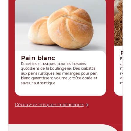
Pai
Pain blanc
Formu
Recettes classiques pour les besoins
ancien
quotidiens de la boulangerie. Des ciabatta
mélan
aux pains rustiques, les mélanges pour pain
riche 
blanc garantissent volume, croûte dorée et
aux t
saveur authentique.
moder
Découvrez nos pains traditionnels