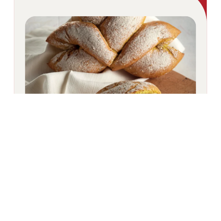
Pains spéciaux
Une sélection conçue pour la créativité et la
variété. Du Curcubread au curcuma au Vitamais
aux graines de maïs et de tournesol, en passant
par le Arabian Oat Bread pour les spécialités
ethniques, chaque mélange aide les boulangers
à élargir leur gamme avec des produits fiables et