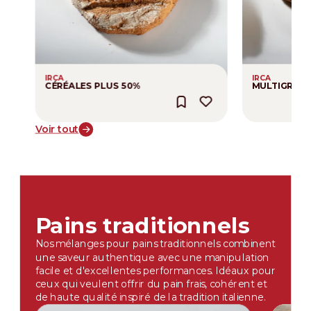
IRCA
IRCA
CÉRÉALES PLUS 50%
MULTIGRAIN 
Voir tout
Pains traditionnels
Nos mélanges pour pains traditionnels combinent
une saveur authentique avec une manipulation
facile et d'excellentes performances. Idéaux pour
ceux qui veulent offrir du pain frais, cohérent et
de haute qualité inspiré de la tradition italienne.