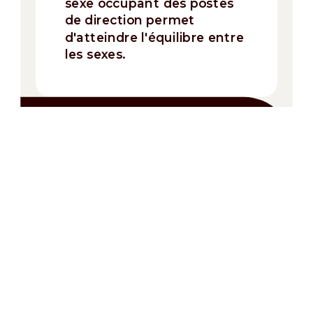
sexe occupant des postes
de direction permet
d'atteindre l'équilibre entre
les sexes.
Options alternatives
Nous offrons une variété d'options alternatives
conçues pour répondre à différents besoins et
préférences. Ces choix sont conçus avec le même
engagement envers la qualité et la durabilité, en
veillant à ce que tous nos clients puissent trouver
des produits qui correspondent à leur style de vie
et à leurs valeurs.