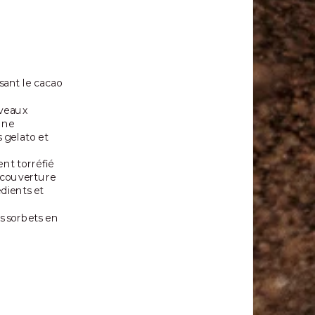
sant le cacao
uveaux
une
 gelato et
ent torréfié
e couverture
dients et
s sorbets en