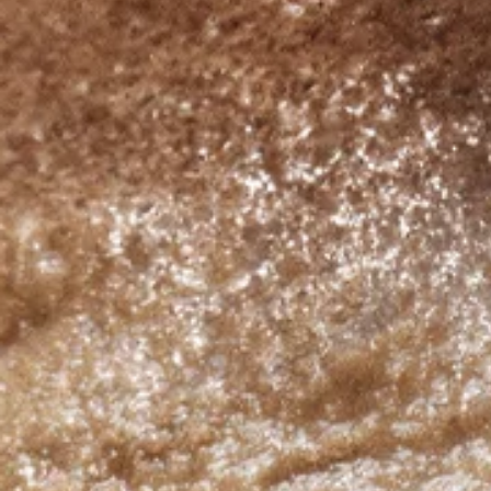
Nederlands
DACH region
Deutsch
UK
English