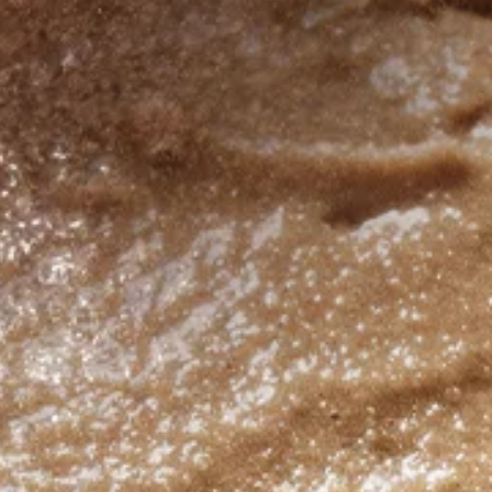
Distributors and authorized clients
Web Order
Italian
English