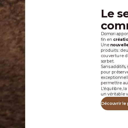
Le s
comm
Domori apport
fin en
créati
Une
nouvell
produits : de
couverture de
sorbet.
Sans additifs
pour préserve
exceptionnell
permettre au 
L'équilibre, 
un véritable 
Découvrir le 