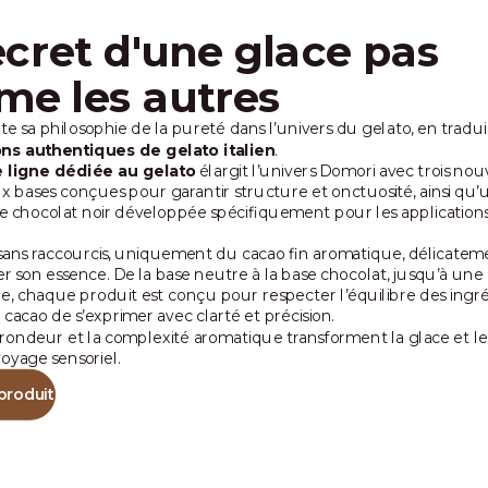
ecret d'une glace pas
e les autres
e sa philosophie de la pureté dans l’univers du gelato, en tradui
ons authentiques de gelato italien
.
e ligne dédiée au gelato
élargit l’univers Domori avec trois no
ux bases conçues pour garantir structure et onctuosité, ainsi qu’
 chocolat noir développée spécifiquement pour les applications
, sans raccourcis, uniquement du cacao fin aromatique, délicatem
r son essence. De la base neutre à la base chocolat, jusqu’à un
e, chaque produit est conçu pour respecter l’équilibre des ingré
cacao de s’exprimer avec clarté et précision.
la rondeur et la complexité aromatique transforment la glace et le
voyage sensoriel.
produit