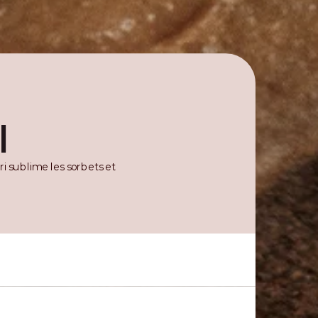
I
i sublime les sorbets et