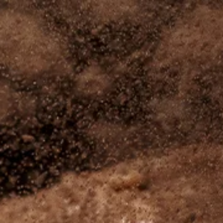
Countries
International
English
Italiano
Americas
English
Español
Français
Português
Benelux