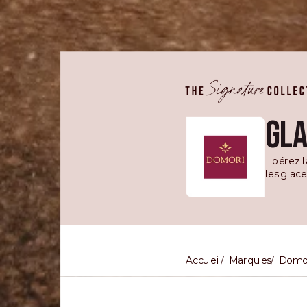
GLA
Libérez 
les glac
Accueil
Marques
Domo