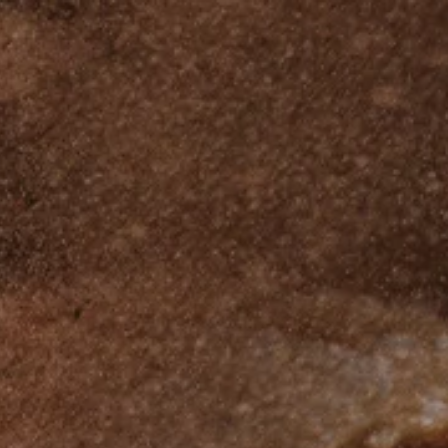
Other Sites
Dobla
Europe & Middle East
Asia and 
English
Dutch
Italiano
English
North America
Shop
English
Dutch