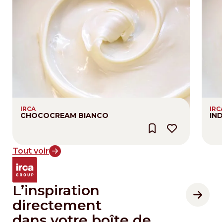
IRCA
IRC
CHOCOCREAM BIANCO
IN
Tout voir
L’inspiration
directement
dans votre boîte de