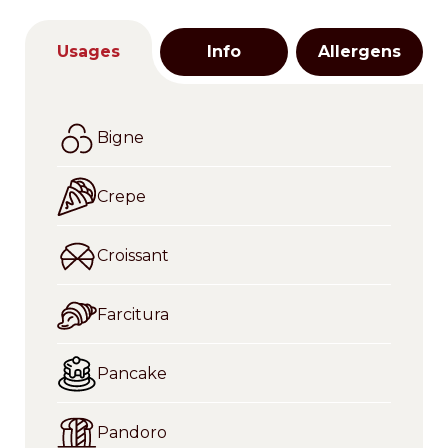
Usages
Info
Allergens
Bigne
Crepe
Croissant
Farcitura
Pancake
Pandoro