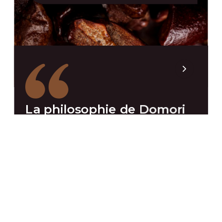
La philosophie de Domori
englobe la recherche et la
valorisation des origines du
cacao dans son essence la
plus pure. Travailler avec
les chocolats Domori, c'est
enrichir chaque recette de
dimensions gustatives
distinctives, en créant des