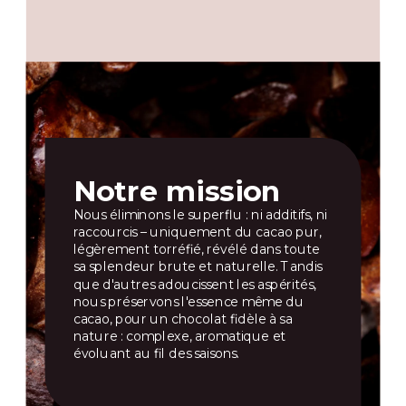
de 
cho
Notre mission
Nous éliminons le superflu : ni additifs, ni
raccourcis – uniquement du cacao pur,
légèrement torréfié, révélé dans toute
sa splendeur brute et naturelle. Tandis
que d'autres adoucissent les aspérités,
nous préservons l'essence même du
cacao, pour un chocolat fidèle à sa
nature : complexe, aromatique et
évoluant au fil des saisons.