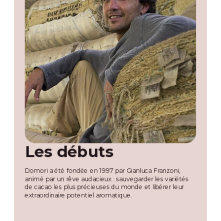
Les débuts
U
v
Domori a été fondée en 1997 par Gianluca Franzoni,
animé par un rêve audacieux : sauvegarder les variétés
de cacao les plus précieuses du monde et libérer leur
Alo
extraordinaire potentiel aromatique.
du 
hist
mét
tor