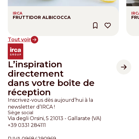
IRCA
IRC
FRUTTIDOR ALBICOCCA
FR
Tout voir
L’inspiration
directement
dans votre boîte de
réception
Inscrivez-vous dès aujourd’hui à la
newsletter d’IRCA !
Siège social
Via degli Orsini, 5 21013 - Gallarate (VA)
+39 0331 284111
P.IVA 09684290969