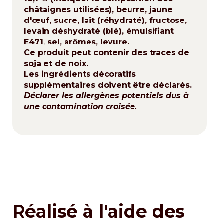
châtaignes utilisées),
beurre
,
jaune
d'œuf
, sucre,
lait
(réhydraté), fructose,
levain déshydraté (
blé
), émulsifiant
E471, sel, arômes, levure.
Ce produit peut contenir des traces de
soja
et de
noix
.
Les ingrédients décoratifs
supplémentaires doivent être déclarés.
Déclarer les allergènes potentiels dus à
une contamination croisée.
Réalisé à l'aide des