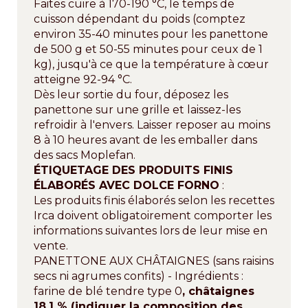
Faites cuire à 170-190 °C, le temps de
cuisson dépendant du poids (comptez
environ 35-40 minutes pour les panettone
de 500 g et 50-55 minutes pour ceux de 1
kg), jusqu'à ce que la température à cœur
atteigne 92-94 °C.
Dès leur sortie du four, déposez les
panettone sur une grille et laissez-les
refroidir à l'envers. Laisser reposer au moins
8 à 10 heures avant de les emballer dans
des sacs Moplefan.
ÉTIQUETAGE DES PRODUITS FINIS
ÉLABORÉS AVEC DOLCE FORNO
:
Les produits finis élaborés selon les recettes
Irca doivent obligatoirement comporter les
informations suivantes lors de leur mise en
vente.
PANETTONE AUX CHÂTAIGNES (sans raisins
secs ni agrumes confits) - Ingrédients :
farine de blé tendre type 0
, châtaignes
18,1 % (indiquer la composition des