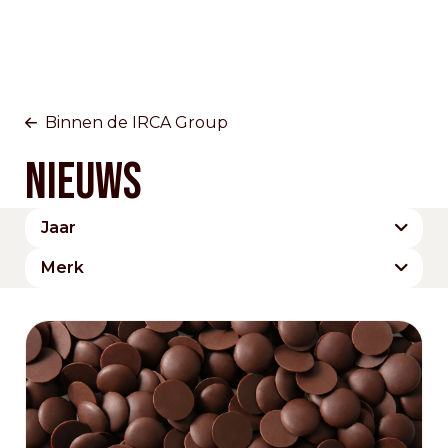
Binnen de IRCA Group
Nieuws
Jaar
2026
Merk
Cesarin
Dobla
Domori
IRCA Group
IRCA Since 1919
Joygelato
Maestro Circle
Ravifruit
The Signature Collection