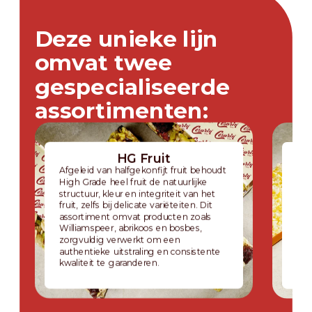
Deze unieke lijn
omvat twee
gespecialiseerde
assortimenten:
HG Fruit
Afgeleid van halfgekonfijt fruit behoudt
Gep
High Grade heel fruit de natuurlijke
Wat
structuur, kleur en integriteit van het
bij
fruit, zelfs bij delicate variëteiten. Dit
ver
assortiment omvat producten zoals
lan
Williamspeer, abrikoos en bosbes,
met
zorgvuldig verwerkt om een
sin
authentieke uitstraling en consistente
all
kwaliteit te garanderen.
kle