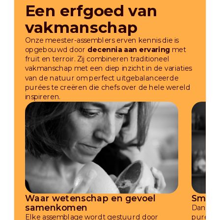
Een erfgoed van
vakmanschap
Onze meester-assemblers erven kennis die is
opgebouwd door
decennia
aan ervaring
met
fruit en terroir. Zij combineren traditioneel
vakmanschap met een diep inzicht in de variaties
van de natuur om perfect uitgebalanceerde
purées te creëren die chefs over de hele wereld
inspireren.
Waar wetenschap en gevoel
Smaak
samenkomen
Dankzij
Elke assemblage wordt gestuurd door
purée e