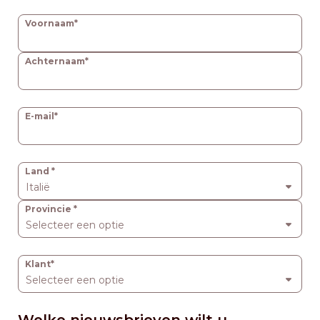
Voornaam*
Achternaam*
E-mail*
Address*
Land
Italië
Provincie
Selecteer een optie
Klant*
Selecteer een optie
Welke nieuwsbrieven wilt u