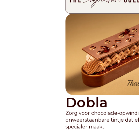
Nederlands
DACH region
Deutsch
UK
English
Dobla
Zorg voor chocolade-opwind
onweerstaanbare tintje dat 
specialer maakt.