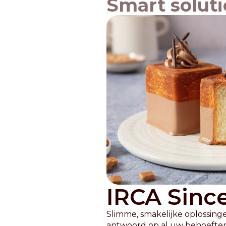
Smart solut
IRCA Since
Slimme, smakelijke oplossinge
antwoord op al uw behoeften