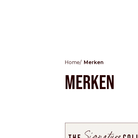
Home
Merken
Countries
Merken
International
English
Italiano
Americas
English
Español
Français
Português
Benelux