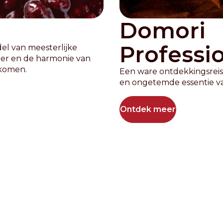
Domori
Professi
el van meesterlijke
ter en de harmonie van
 komen.
Een ware ontdekkingsreis
en ongetemde essentie va
Ontdek meer