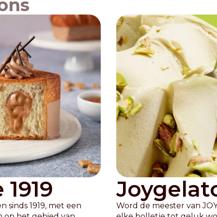
ions
 1919
Joygelat
n sinds 1919, met een
Word de meester van JOY, 
 op het gebied van
elke bolletje tot geluk w