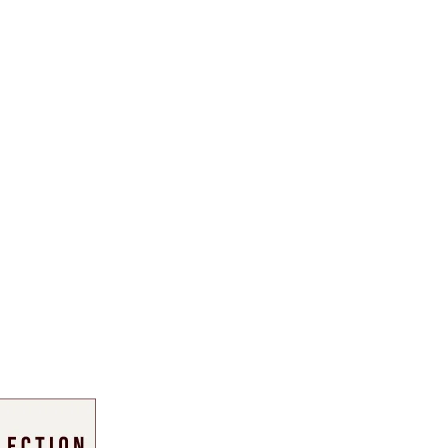
Other Sites
Dobla
Europe & Middle East
Asia and 
English
Dutch
Italiano
English
North America
Shop
English
Dutch