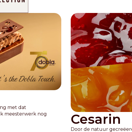
Distributors and authorized clients
Web Order
Italian
English
ing met dat
elk meesterwerk nog
Cesarin
Door de natuur gecreëer