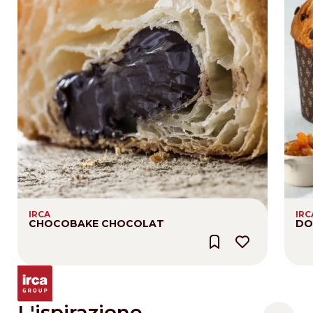
IRCA
IRC
CHOCOBAKE CHOCOLAT
DO
L'ispirazione