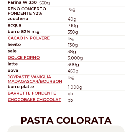
Farina W 330
560g
RENO CONCERTO
75g
FONDENTE 72%
zucchero
40g
acqua
710g
burro 82% m.g.
350g
CACAO IN POLVERE
15g
lievito
130g
sale
38g
DOLCE FORNO
3.000g
latte
300g
uova
450g
JOYPASTE VANIGLIA
15g
MADAGASCAR/BOURBON
burro platte
1.000g
BARRETTE FONDENTE
qb
CHOCOBAKE CHOCOLAT
qb
PASTA COLORATA