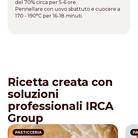
del 70% circa per 5-6 ore.
Pennellare con uovo sbattuto e cuocere a
170 - 190°C per 16-18 minuti.
Ricetta creata con
soluzioni
professionali IRCA
Group
PASTICCERIA
PA