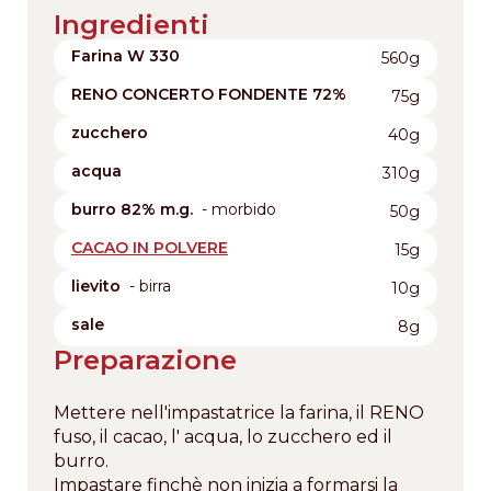
Ingredienti
Farina W 330
560g
RENO CONCERTO FONDENTE 72%
75g
zucchero
40g
acqua
310g
burro 82% m.g.
- morbido
50g
CACAO IN POLVERE
15g
lievito
- birra
10g
sale
8g
Preparazione
Mettere nell'impastatrice la farina, il RENO
fuso, il cacao, l' acqua, lo zucchero ed il
burro.
Impastare finchè non inizia a formarsi la