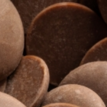
Countries
International
English
Italiano
Americas
English
Español
Français
Português
Benelux