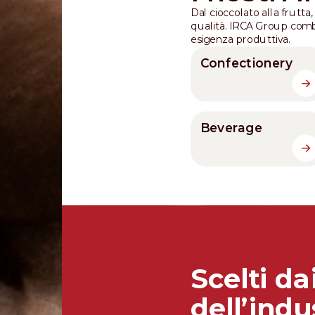
Dal cioccolato alla frutt
qualità. IRCA Group combi
esigenza produttiva.
Confectionery
Beverage
Scelti da
dell’indu