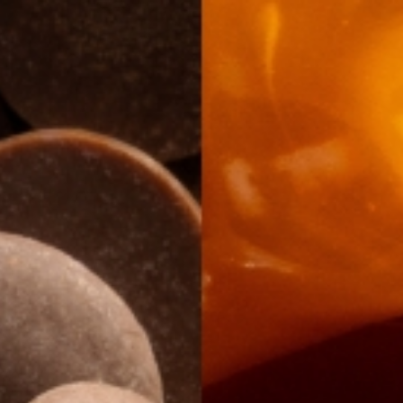
Other Sites
Dobla
Europe & Middle East
Asia and 
English
Dutch
Italiano
English
North America
Shop
English
Dutch