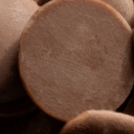
Nederlands
DACH region
Deutsch
UK
English